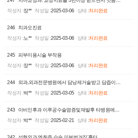
247
치아교정과. 교정치료를 3년이상 받으면서 잇몸관리를 받지못해 치아 생존률20%라는 진단을 타치과에서 받음
작성자 :
장**
작성일 :
2025-03-06
상태 :
처리완료
246
치과오진료
작성자 :
노**
작성일 :
2025-03-06
상태 :
처리완료
245
피부미용시술 부작용
작성자 :
장**
작성일 :
2025-03-06
상태 :
처리완료
244
외과,외과전문병원에서 담낭제거술받고 담즙이새서 다시 스텐드 시술을 받았지만 담즙이 새고 있어요
작성자 :
박**
작성일 :
2025-03-05
상태 :
처리완료
243
이비인후과 이루공수술염증및재발후 타병원에서재수술
작성자 :
박**
작성일 :
2025-02-21
상태 :
처리완료
242
성형외과 엑취증 수술 피부벗겨짐'흉터