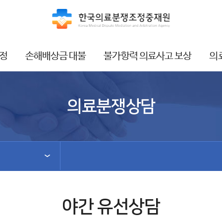
정
손해배상금 대불
불가항력 의료사고 보상
의
의료분쟁상담
야간 유선상담