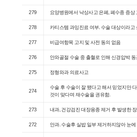
279
요양병원에서 낙상사고 은폐, 폐수종 증상 
278
카티스템 과잉진료 여부. 수술 대상이라고
277
비급여항목 고지 및 사전 동의 없음
276
안와골절 수술 중 출혈로 인해 신경압박 
275
정형와과 의료사고
수술 후 수술이 잘 됐다고 해서 믿었지만 다
274
것이 맞다며 재수술을 권유함.
273
내과, 건강검진 대장용종 제거 후 발생한 
272
안과. 수술후 실밥 일부 제거하지않아 눈에