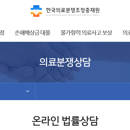
정
손해배상금 대불
불가항력 의료사고 보상
의
의료분쟁상담
온라인 법률상담