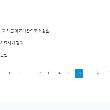
치고 하급 의료기관으로 회송함.
 치료시기 경과
 관련
11
12
13
14
15
16
17
18
19
20