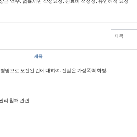
배상금 액수, 법률서면 작성요청, 진료비 적정성, 유연해석 요청
제목
 병명으로 오진된 건에 대햐여. 진실은 가정폭력 화병.
권리 침해 관련