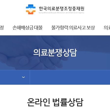
정
손해배상금 대불
불가항력 의료사고 보상
의
의료분쟁상담
온라인 법률상담