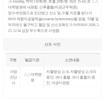
-1/-1mmHg, 맥박 150회/분, 호흡 28회/분, 체온 35.4도로 △△
대학병원에 내원함. 산후출혈(자궁근무력증),
양수색전증으로 진단받고 산소 및 수혈 치료를 받다가
00:03 제왕자궁절제술(cesarean hysterectomy)을 받음. 약물 및
처치에도 불구하고 혈압 및 산소포화도가 저하되어 2020. 2.
23. 12:34 심장 무수축으로 사망함.
산모 사인
구분
발급기관
소견내용
사망
저혈량성 쇼크, 저혈량성 쇼크의
△△대학병
진단
원인: 과다 출혈, 과다 출혈의 원
원
서
인: 자궁이완증