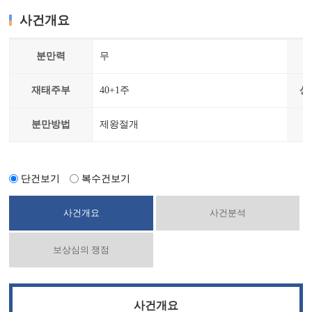
사건개요
분만력
무
재태주부
40+1주
산
분만방법
제왕절개
단건보기
복수건보기
사건개요
사건분석
보상심의 쟁점
사건개요