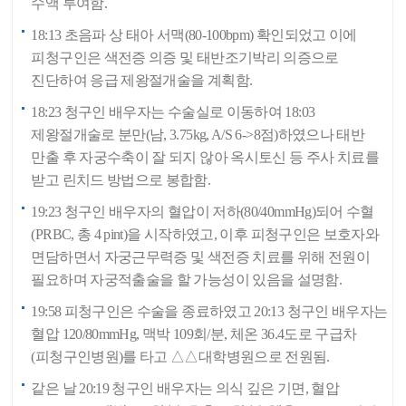
수액 투여함.
18:13 초음파 상 태아 서맥(80-100bpm) 확인되었고 이에
피청구인은 색전증 의증 및 태반조기박리 의증으로
진단하여 응급 제왕절개술을 계획함.
18:23 청구인 배우자는 수술실로 이동하여 18:03
제왕절개술로 분만(남, 3.75kg, A/S 6->8점)하였으나 태반
만출 후 자궁수축이 잘 되지 않아 옥시토신 등 주사 치료를
받고 린치드 방법으로 봉합함.
19:23 청구인 배우자의 혈압이 저하(80/40mmHg)되어 수혈
(PRBC, 총 4 pint)을 시작하였고, 이후 피청구인은 보호자와
면담하면서 자궁근무력증 및 색전증 치료를 위해 전원이
필요하며 자궁적출술을 할 가능성이 있음을 설명함.
19:58 피청구인은 수술을 종료하였고 20:13 청구인 배우자는
혈압 120/80mmHg, 맥박 109회/분, 체온 36.4도로 구급차
(피청구인병원)를 타고 △△대학병원으로 전원됨.
같은 날 20:19 청구인 배우자는 의식 깊은 기면, 혈압