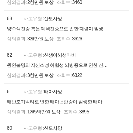
심의결과 :
2천만원 보상
조회수 :
3460
63
사고유형 :
산모사망
양수색전증 혹은 폐색전증으로 인한 폐렴이 발생한 산모 사망 사례
심의결과 :
3천만원 보상
조회수 :
3626
62
사고유형 :
신생아뇌성마비
원인불명의 저산소성 허혈성 뇌병증으로 인한 신생아 뇌성마비 사례
심의결과 :
3천만원 보상
조회수 :
6322
61
사고유형 :
태아사망
태반조기박리로 인한 태아곤란증이 발생한 태아 사망 사례
심의결과 :
1천5백만원 보상
조회수 :
3895
60
사고유형 :
산모사망