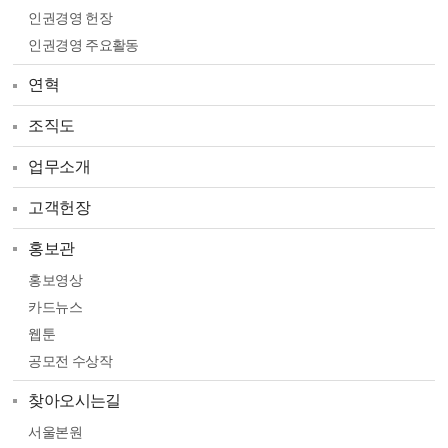
인권경영 헌장
인권경영 주요활동
연혁
조직도
업무소개
고객헌장
홍보관
홍보영상
카드뉴스
웹툰
공모전 수상작
찾아오시는길
서울본원