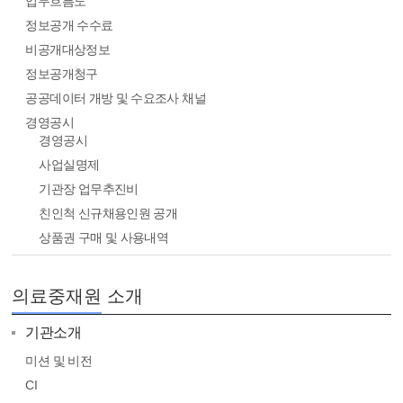
업무흐름도
정보공개 수수료
비공개대상정보
정보공개청구
공공데이터 개방 및 수요조사 채널
경영공시
경영공시
사업실명제
기관장 업무추진비
친인척 신규채용인원 공개
상품권 구매 및 사용내역
의료중재원 소개
기관소개
미션 및 비전
CI