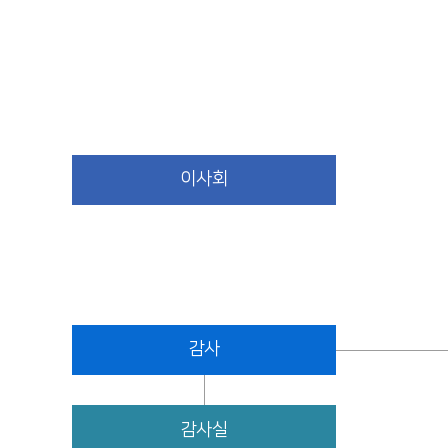
조직도
이사회
감사
감사실