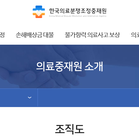
정
손해배상금 대불
불가항력 의료사고 보상
의
의료중재원 소개
조직도