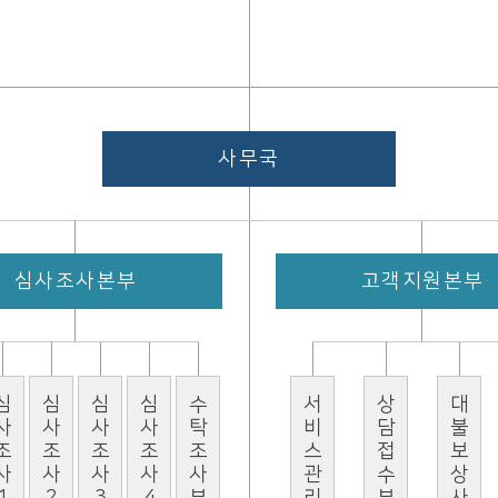
사무국
심사조사본부
고객지원본부
조사1부
심사조사2부
심사조사3부
심사조사4부
수탁조사부
서비스관리부
상담접수부
대불보상사업부