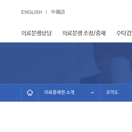
中國語
ENGLISH
의료분쟁상담
의료분쟁 조정/중재
수탁감
의료중재원 소개
조직도