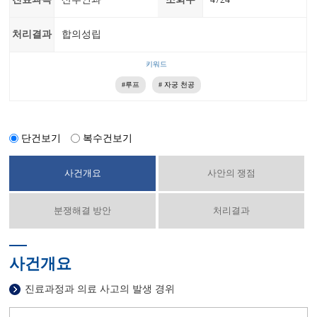
처리결과
합의성립
키워드
#루프
# 자궁 천공
단건보기
복수건보기
사건개요
사안의 쟁점
분쟁해결 방안
처리결과
사건개요
진료과정과 의료 사고의 발생 경위