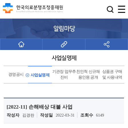
알림마당
사업실명제
기관장 업무추
친인척 신규채
상품권 구매
경영공시
사업실명제
진비
용인원 공개
및 사용내역
[2022-11] 손해배상 대불 사업
작성자
작성일
조회수
김경란
2022-03-31
6149