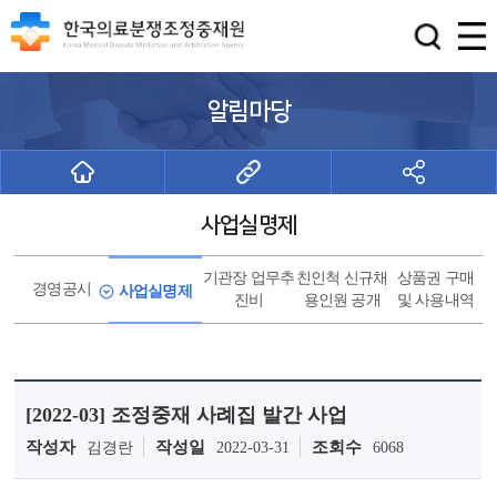
알림마당
사업실명제
기관장 업무추
친인척 신규채
상품권 구매
경영공시
사업실명제
진비
용인원 공개
및 사용내역
[2022-03] 조정중재 사례집 발간 사업
작성자
작성일
조회수
김경란
2022-03-31
6068