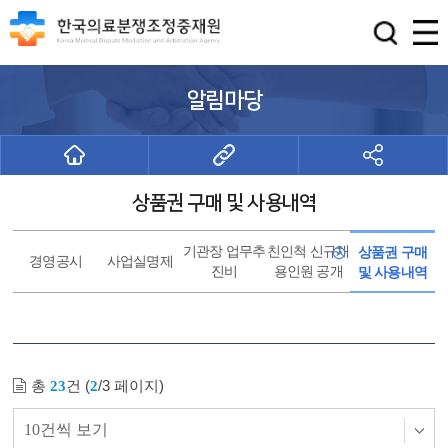
알림마당
상품권 구매 및 사용내역
기관장 업무추
친인척 신규채
상품권 구매
경영공시
사업실명제
진비
용인원 공개
및 사용내역
총
건 (
/3 페이지)
23
2