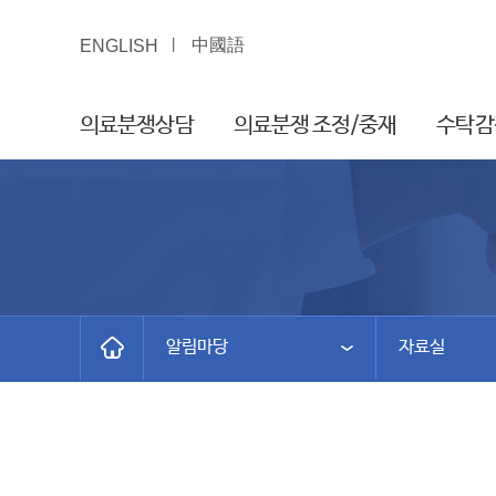
中國語
ENGLISH
의료분쟁상담
의료분쟁 조정/중재
수탁감
알림마당
자료실