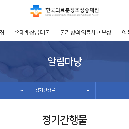
정
손해배상금 대불
불가항력 의료사고 보상
의
알림마당
정기간행물
정기간행물