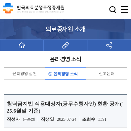
의료중재원 소개
윤리경영 소식
윤리경영 실천
신고센터
윤리경영 소식
청탁금지법 적용대상자(공무수행사인) 현황 공개(`
25.6월말 기준)
작성자
작성일
조회수
문승희
2025-07-24
3391