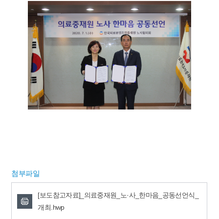
첨부파일
[보도참고자료]_의료중재원_노·사_한마음_공동선언식_
개최.hwp