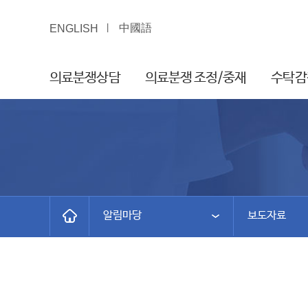
中國語
ENGLISH
의료분쟁상담
의료분쟁 조정/중재
수탁감
알림마당
보도자료