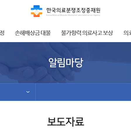
정
손해배상금 대불
불가항력 의료사고 보상
의
알림마당
보도자료