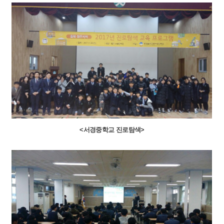
<서경중학교 진로탐색>