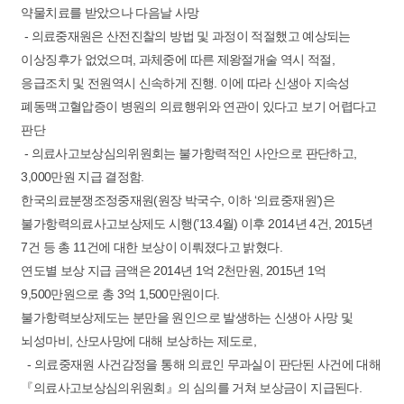
약물치료를 받았으나 다음날 사망
- 의료중재원은 산전진찰의 방법 및 과정이 적절했고 예상되는
이상징후가 없었으며, 과체중에 따른 제왕절개술 역시 적절,
응급조치 및 전원역시 신속하게 진행. 이에 따라 신생아 지속성
폐동맥고혈압증이 병원의 의료행위와 연관이 있다고 보기 어렵다고
판단
- 의료사고보상심의위원회는 불가항력적인 사안으로 판단하고,
3,000만원 지급 결정함.
한국의료분쟁조정중재원(원장 박국수, 이하 ‘의료중재원’)은
불가항력의료사고보상제도 시행(’13.4월) 이후 2014년 4건, 2015년
7건 등 총 11건에 대한 보상이 이뤄졌다고 밝혔다.
연도별 보상 지급 금액은 2014년 1억 2천만원, 2015년 1억
9,500만원으로 총 3억 1,500만원이다.
불가항력보상제도는 분만을 원인으로 발생하는 신생아 사망 및
뇌성마비, 산모사망에 대해 보상하는 제도로,
- 의료중재원 사건감정을 통해 의료인 무과실이 판단된 사건에 대해
『의료사고보상심의위원회』의 심의를 거쳐 보상금이 지급된다.