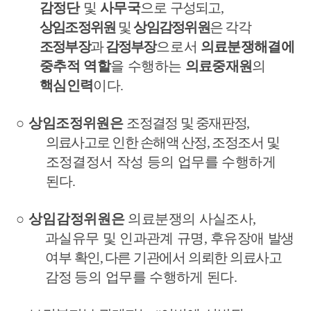
감정단
및
사무국
으로
구성되고
,
상임조정위원
및
상임감정위원
은 각각
조정부장
과
감정부
장
으로서
의료분쟁해결에
중추적 역할
을 수행하는
의료중재원
의
핵심인력
이다
.
○
상임조정위원은
조정결정 및 중재판정
,
의료사고로 인한 손해액 산정
,
조정조서
및
조정결정서 작성 등의 업무를 수행하게
된다
.
○
상임감정위원은
의
료분쟁의 사실조사
,
과실유무 및 인과관계 규명
,
후유장애
발생
여부 확인
,
다른 기관에서 의뢰한 의료사고
감정
등의
업무를 수행하게 된다
.