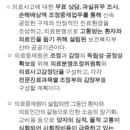
○
의료사고에 대한
무료 상담
,
과실유무 조사
,
손해배상액 조정중재업무를 통해
신속
공정한 구제와 안정적인 진료환경을
조성하고
,
의료
분쟁으로
고통받는 환자와
의료인을 돕기 위해 설립된
보건복지부
산하
공공기관이다
.
ㅇ
의료중재원은
조정
과
감정
의
독립성
·
공정성
확보
를 위해
의료분쟁조정위원회
와
의료사고감정단을
구성하고
,
각각
전문진료과목별
조정부와 감정부
를
구성할 계획이다
.
ㅇ
의료중재원이 설립되면 그동안 환자와
의료인간의 갈등
으로
인한 소송의
장기화
,
고비용 등으로
양자의 심적
,
물적 고통이
심화되어 사회적비용이
급증하고 있는