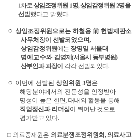
1
차로
상임조정위원
1
명
,
상임감정위원
2
명을
선발
했다고 밝혔다
.
ㅇ
상임
조정위원으로는 하철용
前
헌법재판소
사무
처장이 선발
되었으며
,
상임감정
위원
에는
장영일 서울대
명예교수와
김영제
(
서울시 동부병원
)
산부인과 과장이
각각 선발되었다
.
ㅇ
이번에 선발된
상임위원
3
명
은
해당분야에서의 전문성을 인정받아
명성이 높은 한편
,
대내외 활동을 통해
직업정신과 리더십
이 뛰어난
것으로
평가받고 있다
.
□
의료중재원은
의료분쟁조정위원회
,
의료사고