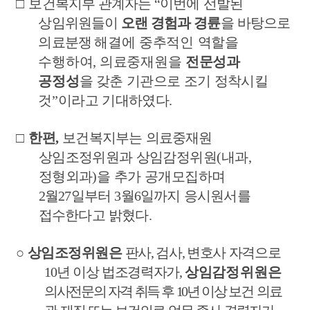
□
보건복지부 관계자는
“
이번에 선발된
상임위원들이
오랜 경험과 경륜
을 바탕으로
의료분쟁
해결에 중추적인 역할을
수행하여
,
의료중재원을
전문성과
공정성
을
갖춘 기관으로 조기 정착시킬
것
”
이라고 기대하였다
.
□
한편
,
보건복지부는 의료중재원
상임조정위원과 상임감정위원
(
내과
,
정형외과
)
을 추가 공개모집하며
2
월
27
일부터
3
월
6
일까지 응시원서를
접수한다고 밝혔다
.
○
상임조정위원은
판사
,
검사
,
변호사 자격으로
10
년 이상 법조경력자가
,
상임
감정위원은
의사전문의 자격 취득 후
10
년 이상
보건 의료