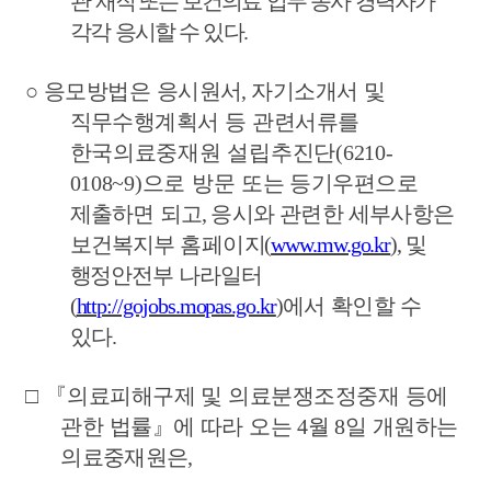
관 재직
또는 보건
의료 업무 종사 경력자가
각각 응시할 수 있다
.
○
응모방법은 응시원서
,
자기소개서 및
직무수행계획서 등 관련서류를
한국의료중재원 설립추진단
(6210-
0108~9)
으로 방문 또는
등기우편
으로
제출하면 되고
,
응시와 관련한 세부사항은
보건복지부
홈페이
지
(
www.mw.go.kr
),
및
행정안전부 나라일터
(
http://gojobs.mopas.go.kr
)
에서 확인할 수
있다
.
□
『
의료피해구제 및 의료분쟁조정중재 등에
관한 법률
』
에 따라 오는
4
월
8
일 개원하는
의료중재원은
,