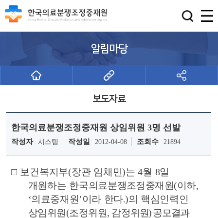
알림마당
보도자료
한국의료분쟁조정중재원 상임위원 3명 선발
작성자
작성일
조회수
시스템
2012-04-08
21894
□
보건복지부
(
장관 임채민
)
는
4
월
8
일
개원하는 한국의료
분쟁조정중
재원
(
이하
,
‘
의료중재원
’
이라 한다
.)
의 핵심인력인
상임
위원
(
조정위원
,
감정
위원
)
공모결과