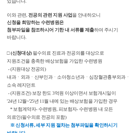
있습니다.
이와 관련,
전공의 관련 지원 사업
을 안내하오니
신청을
희망하는 수련병원은
첨부파일을 참조하시어
기한 내
서류를
제출
하여 주시기
바랍니다.
□
(신청대상)
필수의료 진료과 전공의를 대상으로
지원조건을
충족한 배상보험을 가입한 수련병원
- (지원대상 전공의)
내과ㆍ외과ㆍ산부인과ㆍ소아청소년과ㆍ심장혈관
흉부외과ㆍ
소속 레지던트
- (지원조건)
보장 한도 3억원 이상이면서 보험개시일이
'24년 12월~'25년 11월 내에 있는 배상보험을 가입한 경우
* 보험계약자- 수련병원, 피보험자- 수련병원 내 모든
의료인(필수의료 전공의 포함)
※ 신청서류, 세부 지원 절차는 첨부파일을 확인하시기