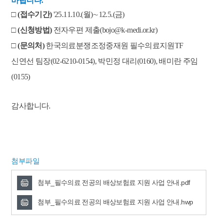
바랍니다.
□
(
접수기간)
'25.11.10.(월)∼12.5.(금)
□
(
신청방법)
전자우편 제출
(bojo@k-medi.or.kr)
□
(
문의처)
한국의료분쟁조정중재원 필수의료지원TF
신연선 팀장(02-6210-0154),
박민정 대리(0160), 배미란 주임
(0155)
감사합니다.
첨부파일
첨부_필수의료 전공의 배상보험료 지원 사업 안내.pdf
첨부_필수의료 전공의 배상보험료 지원 사업 안내.hwp