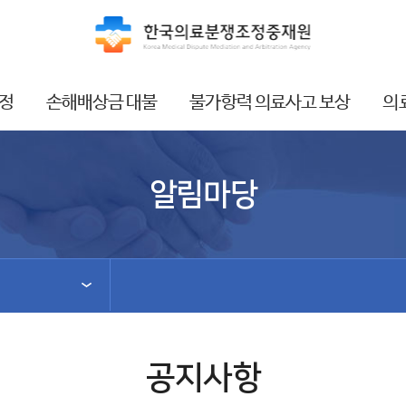
정
손해배상금 대불
불가항력 의료사고 보상
의
알림마당
공지사항