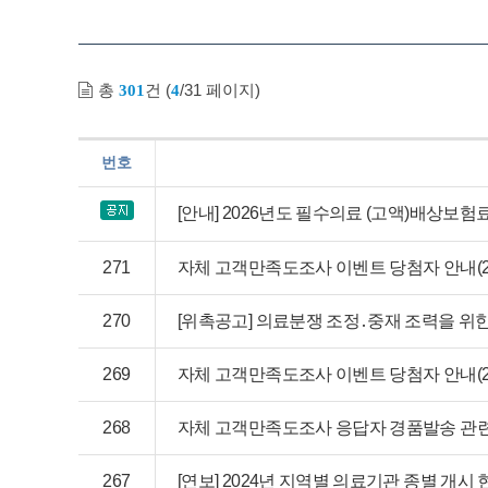
총
건 (
/31 페이지)
301
4
번호
[안내] 2026년도 필수의료 (고액)배상보험
271
자체 고객만족도조사 이벤트 당첨자 안내(20
270
[위촉공고] 의료분쟁 조정․중재 조력을 위한 환
269
자체 고객만족도조사 이벤트 당첨자 안내(202
268
자체 고객만족도조사 응답자 경품발송 관련
267
[연보] 2024년 지역별 의료기관 종별 개시 