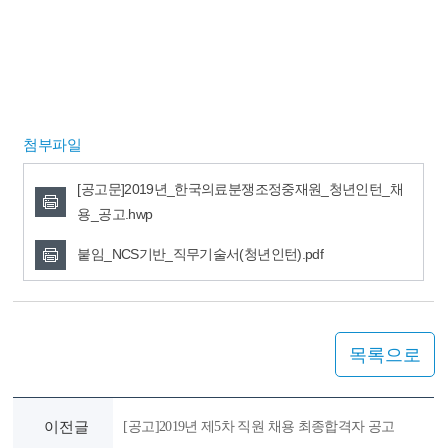
첨부파일
[공고문]2019년_한국의료분쟁조정중재원_청년인턴_채
용_공고.hwp
붙임_NCS기반_직무기술서(청년인턴).pdf
목록으로
이전글
[공고]2019년 제5차 직원 채용 최종합격자 공고