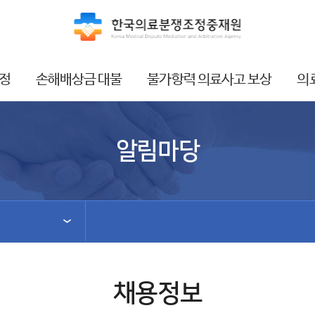
정
손해배상금 대불
불가항력 의료사고 보상
의
알림마당
채용정보