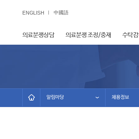
中國語
ENGLISH
의료분쟁상담
의료분쟁 조정/중재
수탁감
알림마당
채용정보