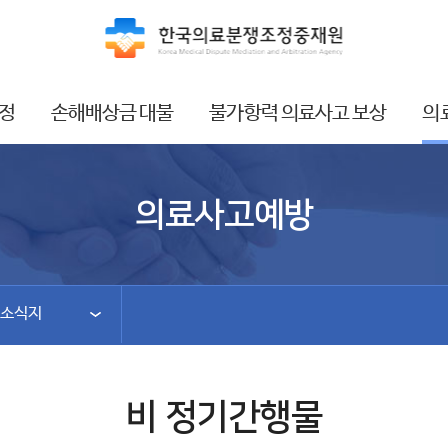
정
손해배상금 대불
불가항력 의료사고 보상
의
의료사고예방
 소식지
비 정기간행물