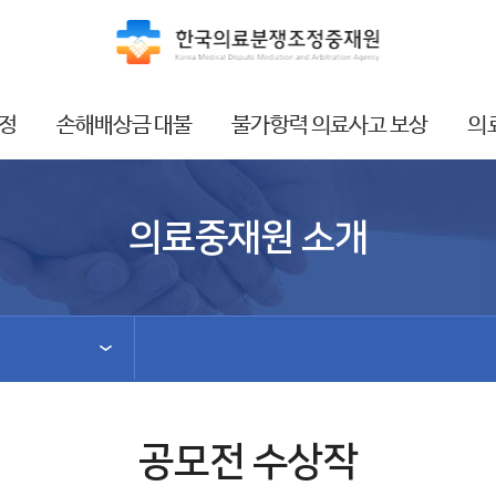
정
손해배상금 대불
불가항력 의료사고 보상
의
의료중재원 소개
공모전 수상작