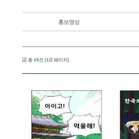
홍보영상
총
건 (
/2 페이지)
19
1