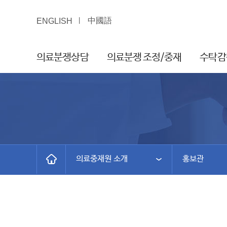
中國語
ENGLISH
의료분쟁상담
의료분쟁 조정/중재
수탁감
의료중재원 소개
홍보관