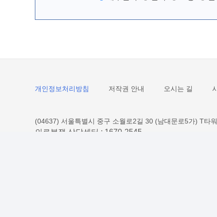
개인정보처리방침
저작권 안내
오시는 길
(04637) 서울특별시 중구 소월로2길 30 (남대문로5가) T타워
의료분쟁 상담센터 :
1670-2545
대표 E-mail :
kmedi@k-medi.or.kr
Copyright Korea Medical Dispute Mediation and Arbit