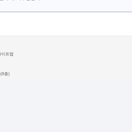
사이트맵
(8층)
ration Agency. All Rights Reserved.