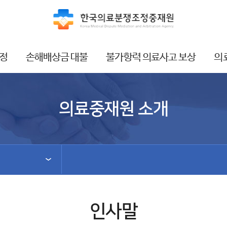
정
손해배상금 대불
불가항력 의료사고 보상
의
의료중재원 소개
인사말