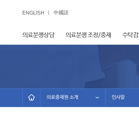
中國語
ENGLISH
의료분쟁상담
의료분쟁 조정/중재
수탁감
의료중재원 소개
인사말