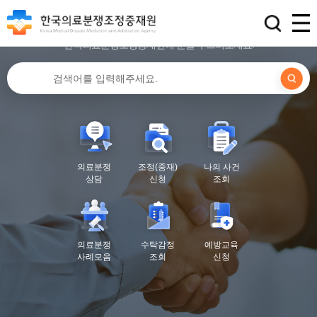
여러분께 힘이 되어 드리겠습니다.
의료분쟁으로 힘든 시간을 보내고 계신가요?
한국의료분쟁조정중재원에 문을 두드려보세요.
의료분쟁
조정(중재)
나의 사건
상담
신청
조회
의료분쟁
수탁감정
예방교육
사례모음
조회
신청