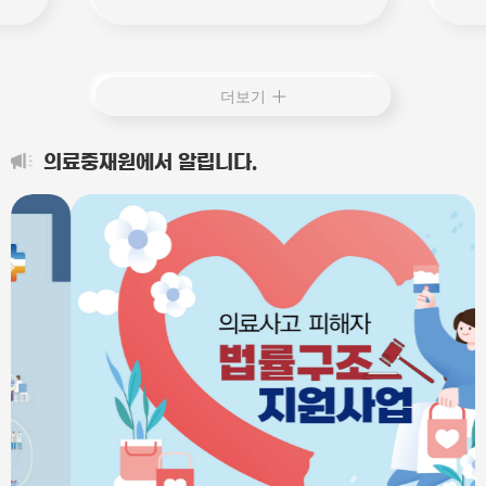
및
하고 있습니다.○ 안전 최우선 문화 확산:
제)
의
일상적인 업무 환경 속에서 자칫 소홀해지
은 
양기
기 쉬운 안전 수칙을 다시 한번 되새기고,
기한
받는
안전이 일터의 가장 소중한 가치임을 공감
원내
부
하는 시간입니다.○ 선제적인 재해 예방:
액 지
더보기
료
예기치 못한 사고나 질병이 발생하기 전
원,
에, 작업 환경의 위험 요소를 미리 찾아내
대한
고 개선하여 안전한 보건 환경을 공고히
이지
의료중재원에서 알립니다.
다집니다.○ 모두가 함께 만드는 일터: 경
원사
영진과 근로자, 그리고 협력사 등 일터에
상보
발을 들이는 모든 이가 상생의 정신으로
집) 
안전에 동참하는 사회적 분위기를 조성합
(가입
니다.안전한 오늘이 있어야 건강한 내일이
(월
있습니다. 우리 기관은 이번 산업안전보건
계약
의 달을 맞아, 안전은 타협할 수 없는 절대
* 
적인 가치임을 다시 한번 마음에 새기고자
않음
합니다.감사합니다.
상이
능한
수 
16