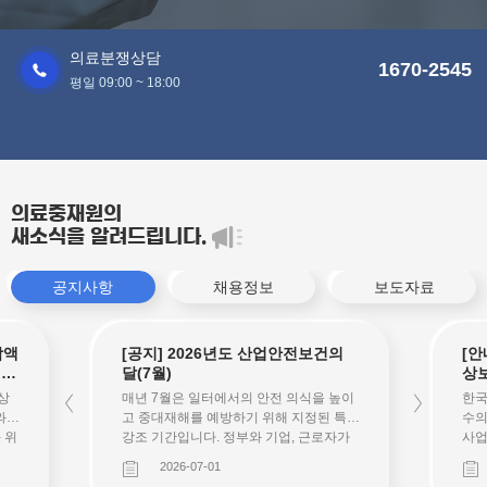
의료분쟁상담
1670-2545
평일 09:00 ~ 18:00
의료중재원의
새소식을 알려드립니다.
공지사항
채용정보
보도자료
담액
[공지] 2026년도 산업안전보건의
[안
개인
달(7월)
상
안내
상
매년 7월은 일터에서의 안전 의식을 높이
한국
와
고 중대재해를 예방하기 위해 지정된 특별
수의
 위
강조 기간입니다. 정부와 기업, 근로자가
사
위탁
다 함께 참여하여 우리 사회 전반의 안전
으로
2026-07-01
배상
시스템을 점검하고 보완하는 계기를 마련
사업