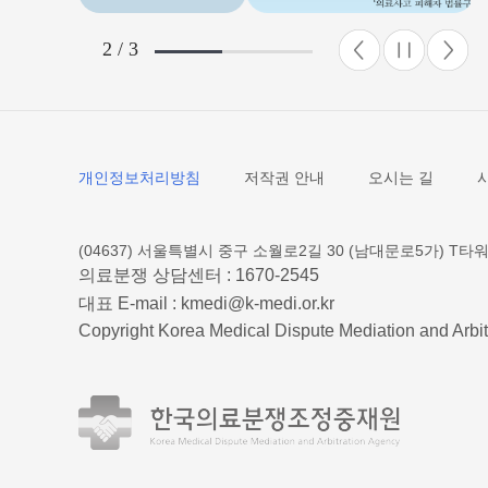
여 안전한 보건 환
히 다집니다.○ 모
2 / 3
만드는 일터: 경영
자, 그리고 협력사
발을 들이는 모든 
의 정신으로 안전
개인정보처리방침
저작권 안내
오시는 길
는 사회적 분위기
니다.안전한 오늘
건강한 내일이 있습
(04637) 서울특별시 중구 소월로2길 30 (남대문로5가) T타워
의료분쟁 상담센터 :
1670-2545
리 기관은 이번 
대표 E-mail :
kmedi@k-medi.or.kr
건의 달을 맞아, 
Copyright Korea Medical Dispute Mediation and Arbit
할 수 없는 절대적
을 다시 한번 마음
자 합니다.감사합