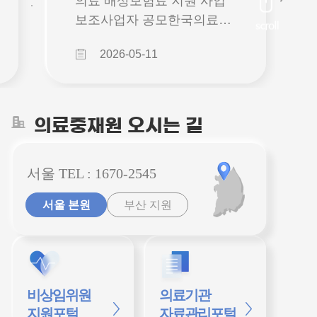
의료 배상보험료 지원 사업
보조사업자 공모 ​한국의료분
쟁조정중재원은「의료사고
2026-05-11
피해구제 및 의료분쟁 조정
등에 관한 법률」에 따라의
료사고로 인한 피해를 신속
ㆍ공정하게 구제하고 보건의
의료중재원 오시는 길
료인의 안정적인 진료환경
조성을 목적으로 설립된 공
서울 TEL : 1670-2545
공기관으로서, ‘필수의료인력
배상보험료 지원 사업’ 의 효
서울 본원
부산 지원
율적 운영을 위하여 보조사
업자를다음과 같이 공모하니
역량 있는 기관들의 많은 참
여를 바랍니다.2026. 5. 11.
한국의료분쟁조정중재원장
비상임위원
의료기관
▶보조금통합포털(e나라도
지원포털
자료관리포털