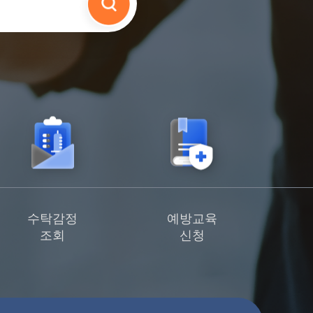
수탁감정
예방교육
조회
신청