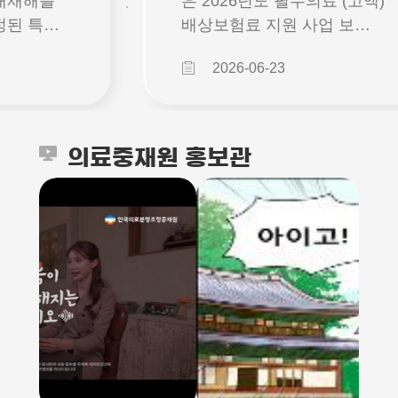
대재해를
은 2026년도 필수의료 (고액)
정된 특별
배상보험료 지원 사업 보조
정부와 기
사업자를대한의사협회 의료
2026-06-23
함께 참여하
배상공제조합으로 선정하고,
의 안전 시
가입자 모집 등 본격적인 사
보완하는
업에 착수할 예정입니다.배
있습니다.○
상보험(공제) 가입 등 신청을
의료중재원 홍보관
확산: 일상
희망하는 의료기관은 아래
에서 자칫
내용 및 첨부파일을 참조하
안전 수칙
시어 기한 내 신청하여 주시
기고, 안전
기 바랍니다.□ (지원내용
중한 가치
등) 필수의료 (고액) 배상보
간입니다.○
험료 전액 지원 (1년, 1회) -
: 예기치
전문의 1인당 175만원, 레지
이 발생하
던트 1인당 30만원□ (가입문
경의 위험 요
의) 대한의사협회 의료배상
고 개선하
공제조합 (안내페이지 바로