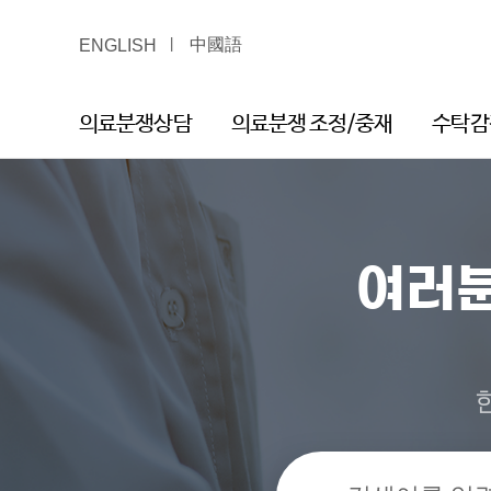
中國語
ENGLISH
의료분쟁상담
의료분쟁 조정/중재
수탁감
여러분