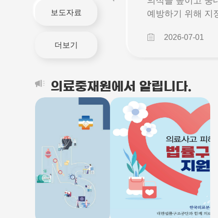
해배상금 대불비용 부
의식을 높이고 중
보도자료
징수를 위해 아래와 같
예방하기 위해 지
인정보를 위탁하고 있
강조 기간입니다. 
026-02-09
2026-07-01
 - 위탁 기간 : 2026.
업, 근로자가 다 
더보기
 ~ 2026. 3. 3. - 위탁받
여 우리 사회 전반
의 개인정보 이용 목적 :
스템을 점검하고 
배상금 대불비용 부담액
계기를 마련하고 
의료중재원에서 알립니다.
지서 제작 및 발송 -
안전 최우선 문화 
는 개인정보 항목 : 보
적인 업무 환경 속
료기관명, 보건의료기관
소홀해지기 쉬운 
명, 요양기관기호, 사
을 다시 한번 되새
록번호, 주소 - 위탁받
이 일터의 가장 소
의 보유기간 : 손해배상
임을 공감하는 시
불비용 부담액 고지서
선제적인 재해 예방
및 발송 위임계약 만료
못한 사고나 질병
~2026. 3. 3.)
기 전에, 작업 환
소를 미리 찾아내