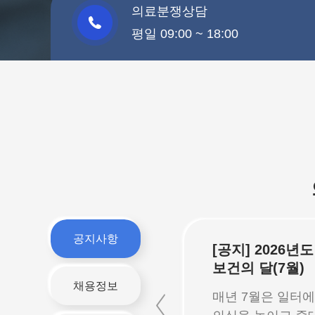
의료분쟁상담
평일 09:00 ~ 18:00
채팅상담
공지사항
지] 손해배상금 대불비
[공지] 2026년
부담액 납부고지서 제
보건의 달(7월)
 발송 관련 개인정보
채용정보
한국의료분쟁조정중재원
매년 7월은 일터
의 위탁사항 알림