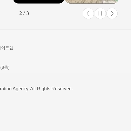
경을 공고
가기) - 필수의료 배상보험료
두가 함께
지원사업 콜센터 1600-
2 / 3
진과 근로
1130 - 필수의료 배상보험료
 등 일터에
지원사업 홈페이지(누리
이가 상생
집) https://www.kmama.org/m
에 동참하
(가입기간) ’26.6.25.(목) 부터
사이트맵
를 조성합
’26.11.30.(월) 까지 상시 신
이 있어야
청ㆍ접수* 가능 ※ 갱신 계
니다. 우
약의 경우 ’26.10.1.(목) 부터
(8층)
산업안전보
신청 가능 * 신청서류 미비
안전은 타협
건은 정상 접수로 보지 않음
ration Agency. All Rights Reserved.
인 가치임
** 정상 가입 이후라도 국가
에 새기고
지원 대상이 아닌 것으로 판
니다.
명되거나 확인이 불가능한
경우 가입 거절 및 국고보
조금 환수 가능 (「국고보조
금 통합관리지침」제16조)감