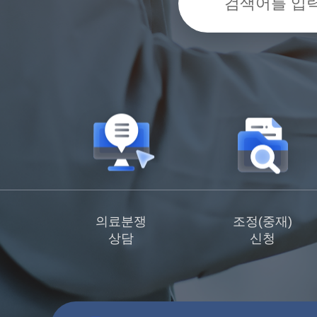
의료분쟁
조정(중재)
상담
신청